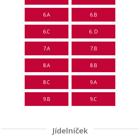
6.A
6.B
6.C
6. D
7.A
7.B
8.A
8.B
8.C
9.A
9.B
9.C
Jídelníček