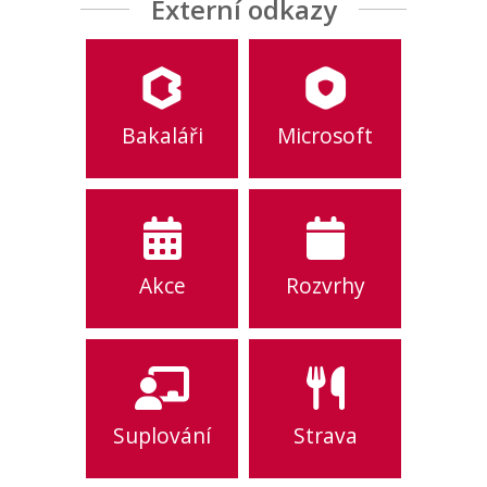
Externí odkazy
Bakaláři
Microsoft
Akce
Rozvrhy
Suplování
Strava