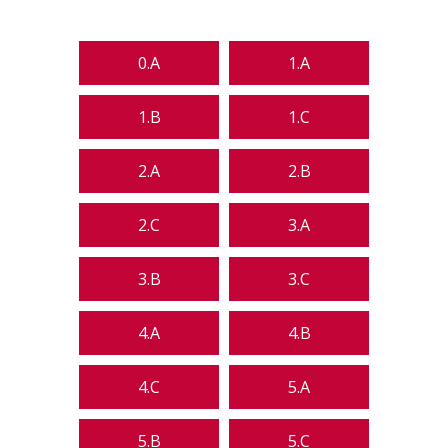
0.A
1.A
1.B
1.C
2.A
2.B
2.C
3.A
3.B
3.C
4.A
4.B
4.C
5.A
5.B
5.C