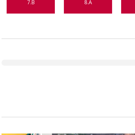
7.B
8.A