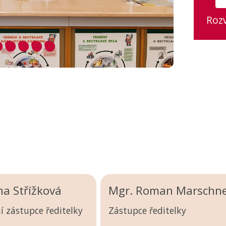
Roz
na Střížková
Mgr. Roman Marschn
í zástupce ředitelky
Zástupce ředitelky