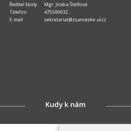
Ředitel školy
Mgr. Jindra Šteflová
Telefon
475500032
E-mail
sekretariat@zsanceske-ul.cz
Kudy k nám