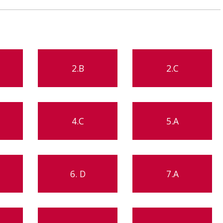
2.B
2.C
4.C
5.A
6. D
7.A