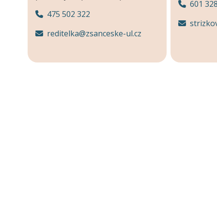
601 32
475 502 322
strizko
reditelka@zsanceske-ul.cz