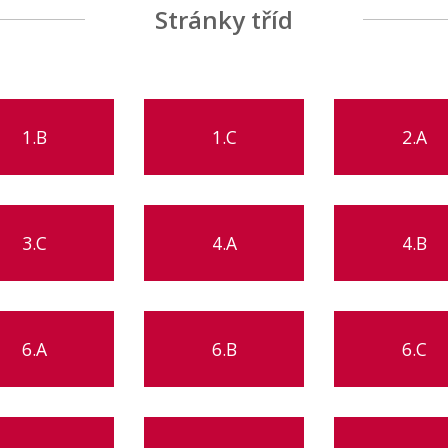
Stránky tříd
1.B
1.C
2.A
3.C
4.A
4.B
6.A
6.B
6.C