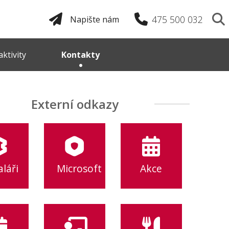
475 500 032
Napište nám
ktivity
Kontakty
Externí odkazy
láři
Microsoft
Akce