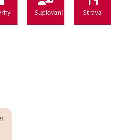
vrhy
Suplování
Strava
er