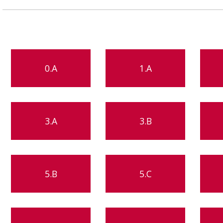
0.A
1.A
3.A
3.B
5.B
5.C