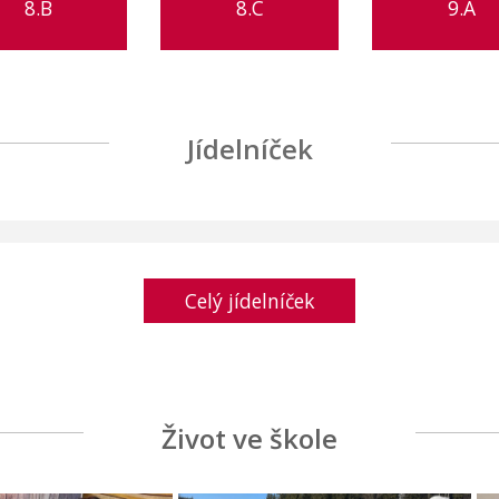
8.B
8.C
9.A
Jídelníček
Celý jídelníček
Život ve škole