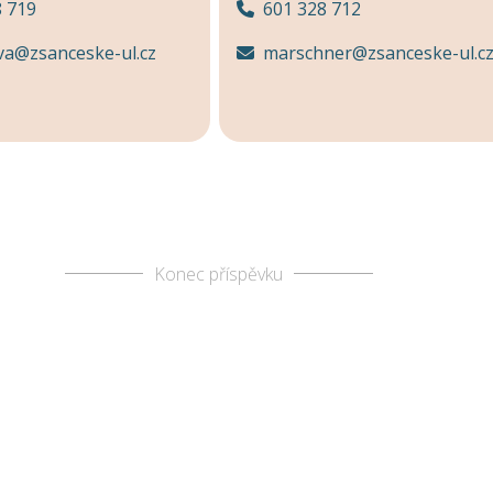
8 719
601 328 712
va@zsanceske-ul.cz
marschner@zsanceske-ul.c
Konec příspěvku