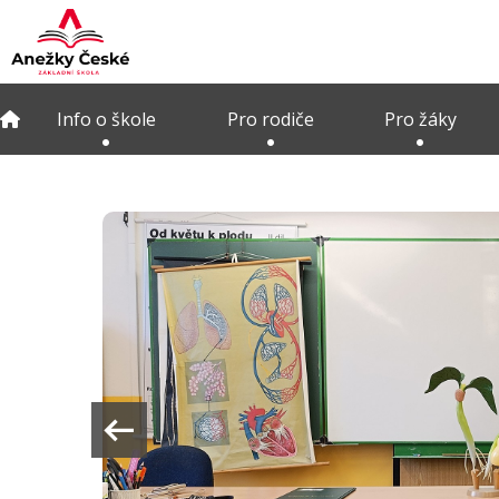
Info o škole
Pro rodiče
Pro žáky
arrow_left_alt