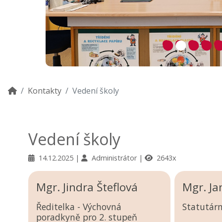
Kontakty
Vedení školy
Vedení školy
14.12.2025
Administrátor
2643x
Mgr. Jindra Šteflová
Mgr. Ja
Ředitelka - Výchovná
Statutárn
poradkyně pro 2. stupeň