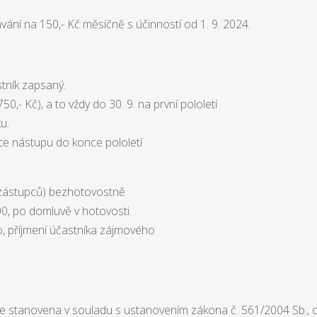
ávání na 150,- Kč měsíčně s účinností od 1. 9. 2024.
stník zapsaný.
0,- Kč), a to vždy do 30. 9. na první pololetí
u.
ce nástupu do konce pololetí
 zástupců) bezhotovostně
, po domluvě v hotovosti.
, příjmení účastníka zájmového
 je stanovena v souladu s ustanovením zákona č. 561/2004 Sb., o