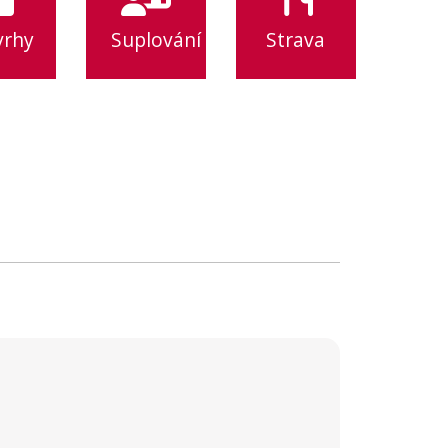
vrhy
Suplování
Strava