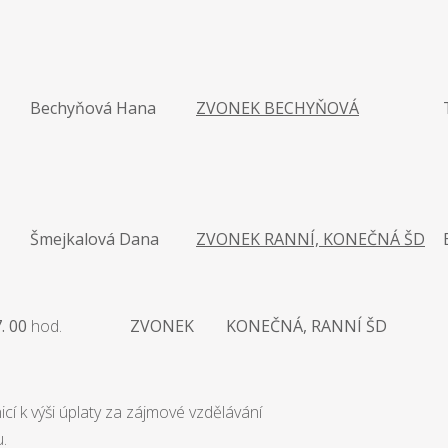
Bechyňová Hana
ZVONEK BECHYŇOVÁ
Šmejkalová Dana
ZVONEK RANNÍ, KONEČNÁ ŠD
7. 00
hod.
ZVONEK
KONEČNÁ,
RANNÍ ŠD
icí k výši úplaty za zájmové vzdělávání
u.