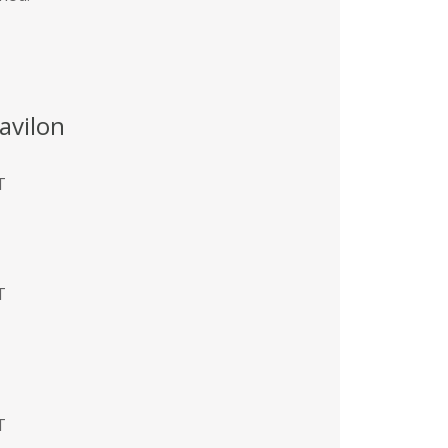
avilon
T
T
T