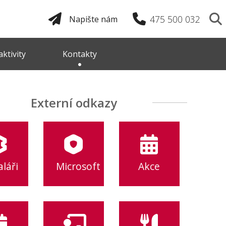
475 500 032
Napište nám
ktivity
Kontakty
Externí odkazy
láři
Microsoft
Akce