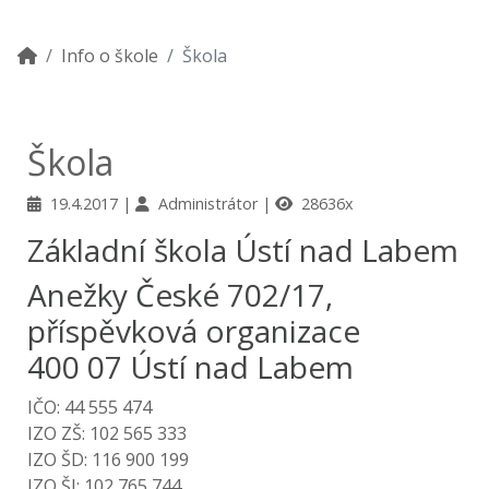
Info o škole
Škola
Škola
19.4.2017
Administrátor
28636x
Základní škola Ústí nad Labem
Anežky České 702/17,
příspěvková organizace
400 07 Ústí nad Labem
IČO: 44 555 474
IZO ZŠ: 102 565 333
IZO ŠD: 116 900 199
IZO ŠJ: 102 765 744