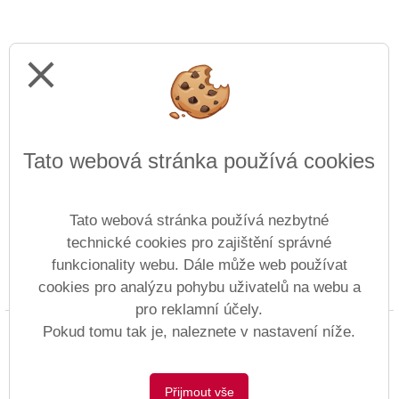
close
Tato webová stránka používá cookies
Tato webová stránka používá nezbytné
technické cookies pro zajištění správné
funkcionality webu. Dále může web používat
cookies pro analýzu pohybu uživatelů na webu a
Prohlášení o přístupnosti
Mapa webu
Cookies
pro reklamní účely.
Copyright © 1997 - 2026 ZŠ Anežky České &
Pokud tomu tak je, naleznete v nastavení níže.
Vitalex Group
- Tvorba školních webů
Postaveno ve službě
VlastníŠkolníWeb.cz
Přijmout vše