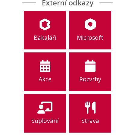
Externí odkazy
Bakaláři
Microsoft
Akce
Rozvrhy
Suplování
Strava