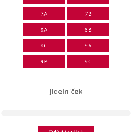
7.A
7.B
8.A
8.B
8.C
9.A
9.B
9.C
Jídelníček
Celý jídelníček