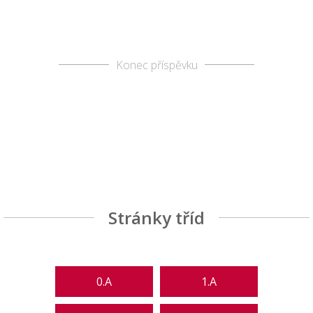
Konec příspěvku
Stránky tříd
0.A
1.A