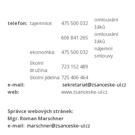
omlouvání
telefon:
tajemnice:
475 500 032
žáků
omlouvání
606 841 265
žáků
nájemní
ekonomka:
475 500 032
smlouvy
školní
723 152 489
družina:
školní jídelna:
725 406 464
e-mail:
sekretariat@zsanceske-ul.cz
web:
www.zsanceske-ul.cz
Správce webových stránek:
Mgr. Roman Marschner
e-mail:
marschner@zsanceske-ul.cz