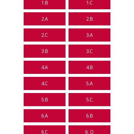
1.B
1.C
2.A
2.B
2.C
3.A
3.B
3.C
4.A
4.B
4.C
5.A
5.B
5.C
6.A
6.B
6.C
6. D