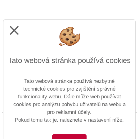
close
Tato webová stránka používá cookies
Tato webová stránka používá nezbytné
technické cookies pro zajištění správné
funkcionality webu. Dále může web používat
cookies pro analýzu pohybu uživatelů na webu a
Prohlášení o přístupnosti
Mapa webu
Cookies
pro reklamní účely.
Copyright © 1997 - 2026 ZŠ Anežky České &
Pokud tomu tak je, naleznete v nastavení níže.
Vitalex Group
- Tvorba školních webů
Postaveno ve službě
VlastníŠkolníWeb.cz