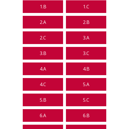
1.B
1.C
2.A
2.B
2.C
3.A
3.B
3.C
4.A
4.B
4.C
5.A
5.B
5.C
6.A
6.B