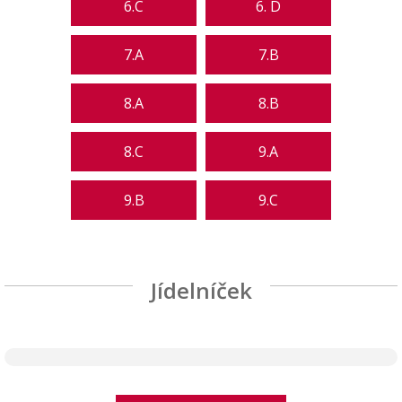
6.C
6. D
7.A
7.B
8.A
8.B
8.C
9.A
9.B
9.C
Jídelníček