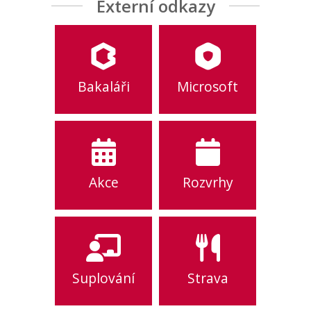
Externí odkazy
Bakaláři
Microsoft
Akce
Rozvrhy
Suplování
Strava