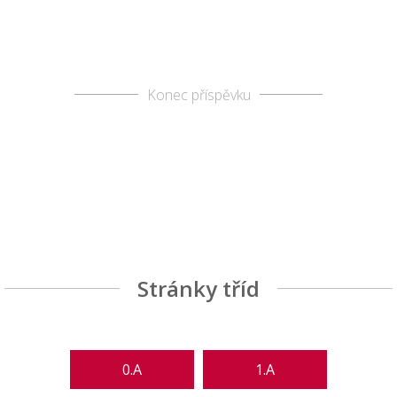
Konec příspěvku
Stránky tříd
0.A
1.A