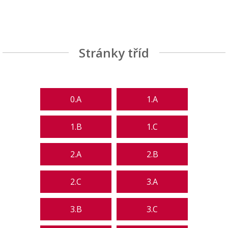
Stránky tříd
0.A
1.A
1.B
1.C
2.A
2.B
2.C
3.A
3.B
3.C