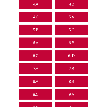
4.A
4.B
4.C
5.A
5.B
5.C
6.A
6.B
6.C
6. D
7.A
7.B
8.A
8.B
8.C
9.A