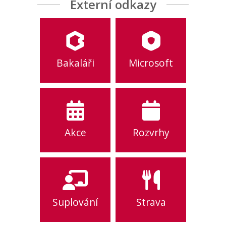
Externí odkazy
Bakaláři
Microsoft
Akce
Rozvrhy
Suplování
Strava