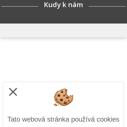
Kudy k nám
close
Tato webová stránka používá cookies