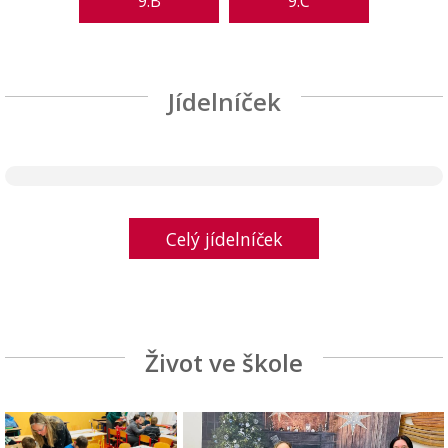
9.B
9.C
Jídelníček
Celý jídelníček
Život ve škole