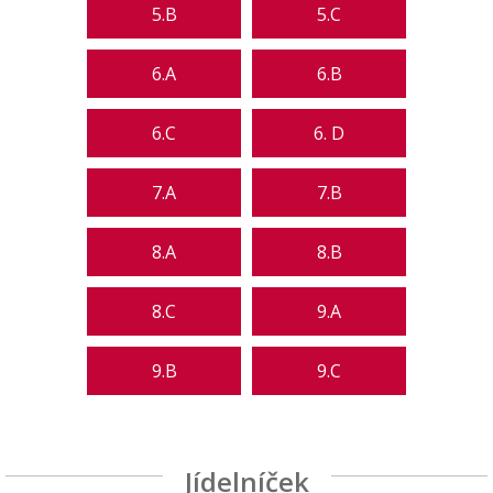
5.B
5.C
6.A
6.B
6.C
6. D
7.A
7.B
8.A
8.B
8.C
9.A
9.B
9.C
Jídelníček