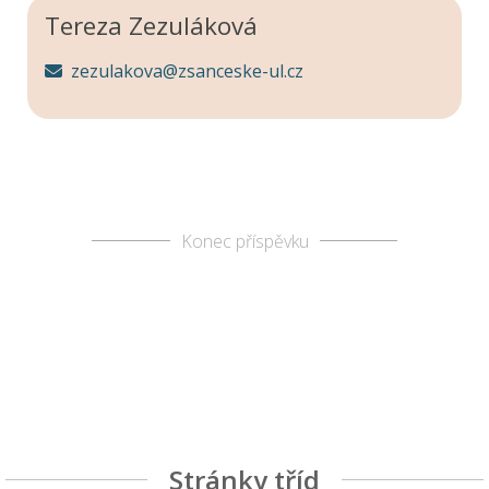
Tereza Zezuláková
zezulakova@zsanceske-ul.cz
Konec příspěvku
Stránky tříd