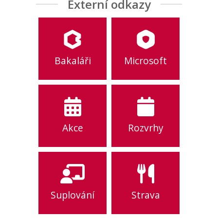
Externí odkazy
Bakaláři
Microsoft
Akce
Rozvrhy
Suplování
Strava