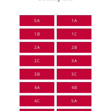
0.A
1.A
1.B
1.C
2.A
2.B
2.C
3.A
3.B
3.C
4.A
4.B
4.C
5.A