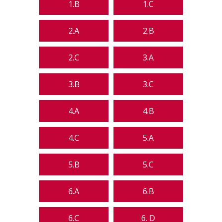
1.B
1.C
2.A
2.B
2.C
3.A
3.B
3.C
4.A
4.B
4.C
5.A
5.B
5.C
6.A
6.B
6.C
6. D