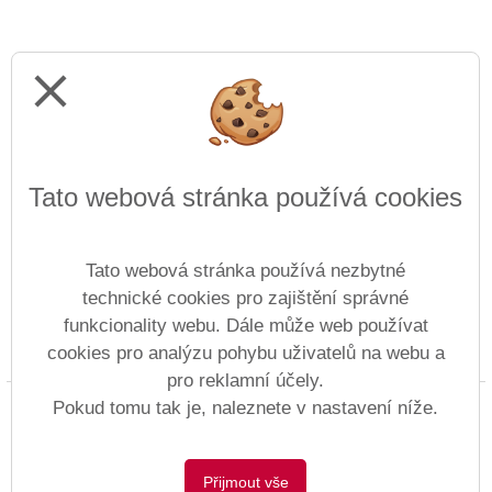
close
Tato webová stránka používá cookies
Tato webová stránka používá nezbytné
technické cookies pro zajištění správné
funkcionality webu. Dále může web používat
cookies pro analýzu pohybu uživatelů na webu a
Prohlášení o přístupnosti
Mapa webu
Cookies
pro reklamní účely.
Copyright © 1997 - 2026 ZŠ Anežky České &
Pokud tomu tak je, naleznete v nastavení níže.
Vitalex Group
- Tvorba školních webů
Postaveno ve službě
VlastníŠkolníWeb.cz
Přijmout vše