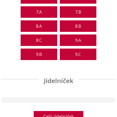
7.A
7.B
8.A
8.B
8.C
9.A
9.B
9.C
Jídelníček
Celý jídelníček