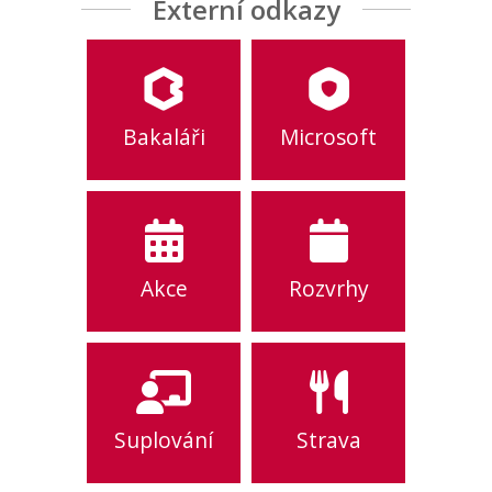
Externí odkazy
Bakaláři
Microsoft
Akce
Rozvrhy
Suplování
Strava