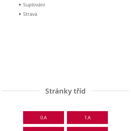
Suplování
Strava
Stránky tříd
0.A
1.A