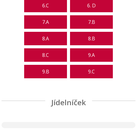
6.C
6. D
7.A
7.B
8.A
8.B
8.C
9.A
9.B
9.C
Jídelníček