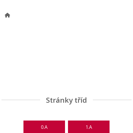
Stránky tříd
0.A
1.A