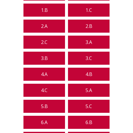
1.B
1.C
2.A
2.B
2.C
3.A
3.B
3.C
4.A
4.B
4.C
5.A
5.B
5.C
6.A
6.B