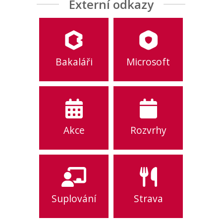
Externí odkazy
Bakaláři
Microsoft
Akce
Rozvrhy
Suplování
Strava