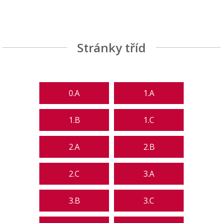
Stránky tříd
0.A
1.A
1.B
1.C
2.A
2.B
2.C
3.A
3.B
3.C