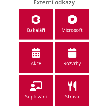
Externí odkazy
Bakaláři
Microsoft
Akce
Rozvrhy
Suplování
Strava