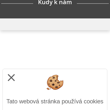
Kudy k nám
close
Tato webová stránka používá cookies