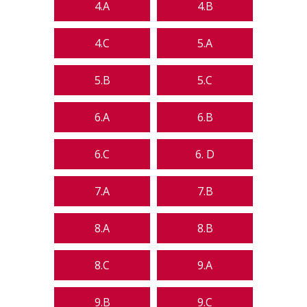
4.A
4.B
4.C
5.A
5.B
5.C
6.A
6.B
6.C
6. D
7.A
7.B
8.A
8.B
8.C
9.A
9.B
9.C