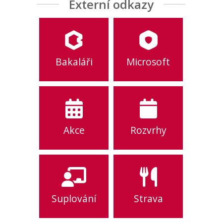
Externí odkazy
Bakaláři
Microsoft
Akce
Rozvrhy
Suplování
Strava