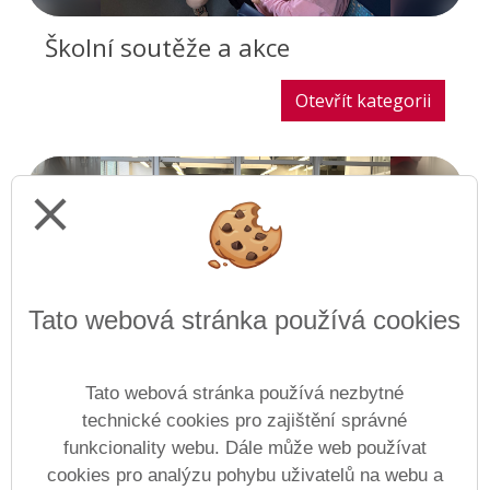
Školní soutěže a akce
Otevřít kategorii
close
Tato webová stránka používá cookies
Tato webová stránka používá nezbytné
Sportovní akce a reprezentace
technické cookies pro zajištění správné
školy
funkcionality webu. Dále může web používat
cookies pro analýzu pohybu uživatelů na webu a
Otevřít kategorii