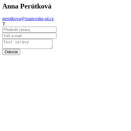
Anna Perútková
perutkova@zsanceske-ul.cz
T
Odeslat