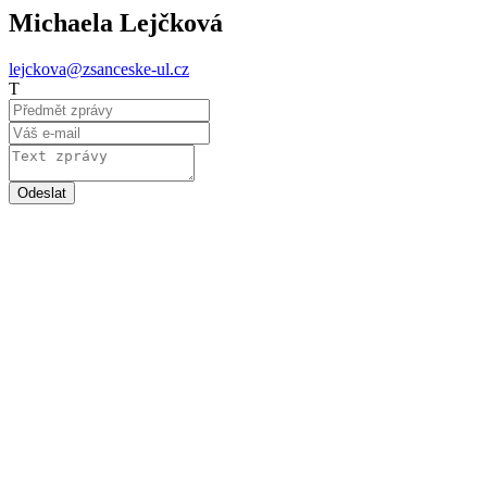
Michaela Lejčková
lejckova@zsanceske-ul.cz
T
Odeslat