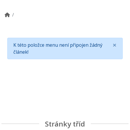
×
K této položce menu není připojen žádný
článek!
Stránky tříd