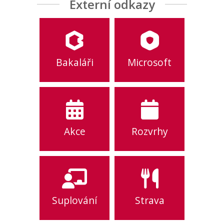
Externí odkazy
Bakaláři
Microsoft
Akce
Rozvrhy
Suplování
Strava