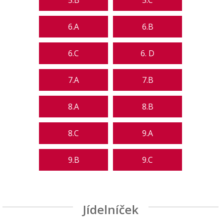
5.B
5.C
6.A
6.B
6.C
6. D
7.A
7.B
8.A
8.B
8.C
9.A
9.B
9.C
Jídelníček