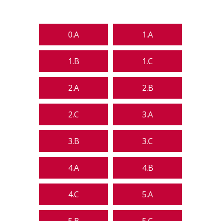
0.A
1.A
1.B
1.C
2.A
2.B
2.C
3.A
3.B
3.C
4.A
4.B
4.C
5.A