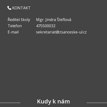
KONTAKT
Ředitel školy
Mgr. Jindra Šteflová
Telefon
475500032
E-mail
sekretariat@zsanceske-ul.cz
Kudy k nám