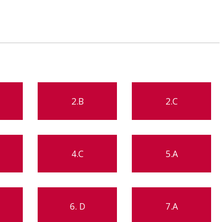
2.B
2.C
4.C
5.A
6. D
7.A