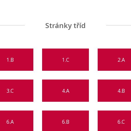
Stránky tříd
1.B
1.C
2.A
3.C
4.A
4.B
6.A
6.B
6.C