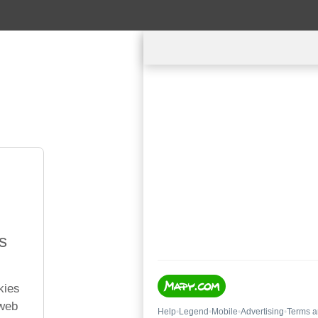
s
kies
 web