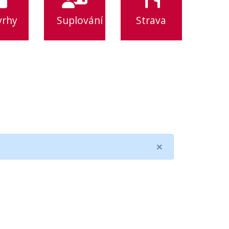
vrhy
Suplování
Strava
×