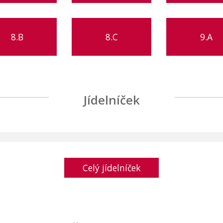
8.B
8.C
9.A
Jídelníček
Celý jídelníček