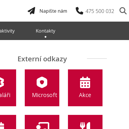
475 500 032
Napište nám
ktivity
Kontakty
Externí odkazy
láři
Microsoft
Akce