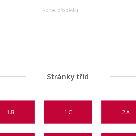
Konec příspěvku
Stránky tříd
1.B
1.C
2.A