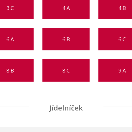
3.C
4.A
4.B
6.A
6.B
6.C
8.B
8.C
9.A
Jídelníček