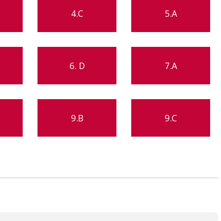
4.C
5.A
6. D
7.A
9.B
9.C