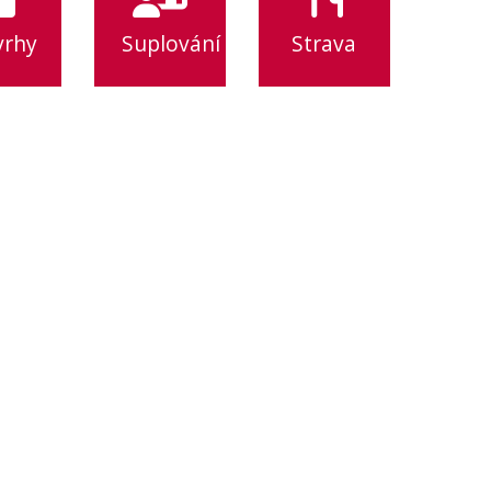
vrhy
Suplování
Strava