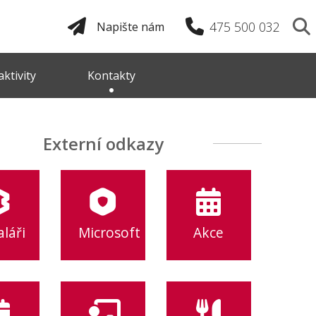
475 500 032
Napište nám
ktivity
Kontakty
Externí odkazy
láři
Microsoft
Akce