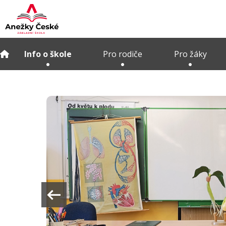
Info o škole
Pro rodiče
Pro žáky
arrow_left_alt