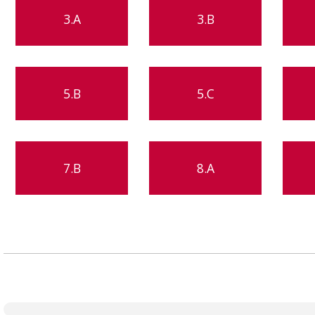
3.A
3.B
5.B
5.C
7.B
8.A