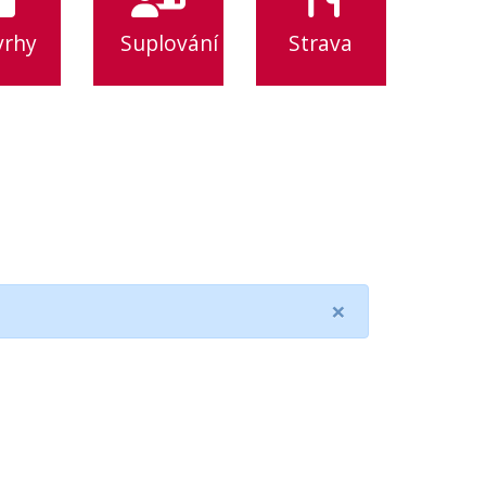
vrhy
Suplování
Strava
×