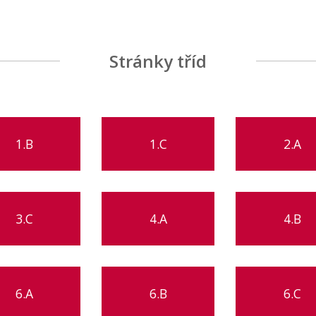
Stránky tříd
1.B
1.C
2.A
3.C
4.A
4.B
6.A
6.B
6.C