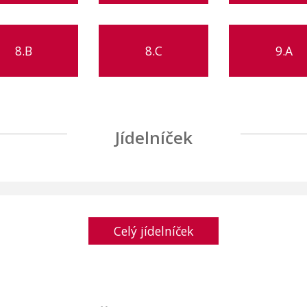
8.B
8.C
9.A
Jídelníček
Celý jídelníček