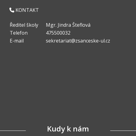
KONTAKT
Ředitel školy
Mgr. Jindra Šteflová
Telefon
475500032
E-mail
sekretariat@zsanceske-ul.cz
Kudy k nám