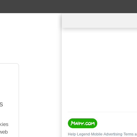
s
kies
 web