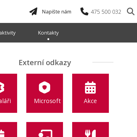
475 500 032
Napište nám
ktivity
Kontakty
Externí odkazy
láři
Microsoft
Akce