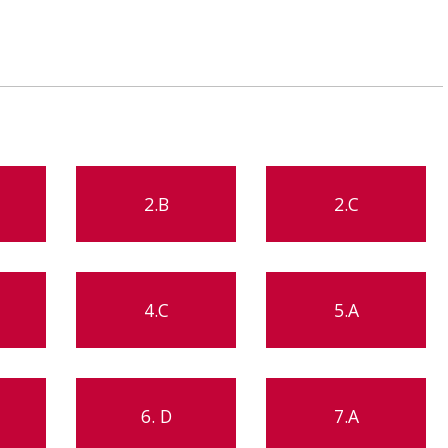
2.B
2.C
4.C
5.A
6. D
7.A