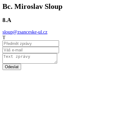
Bc. Miroslav Sloup
8.A
sloup@zsanceske-ul.cz
T
Odeslat