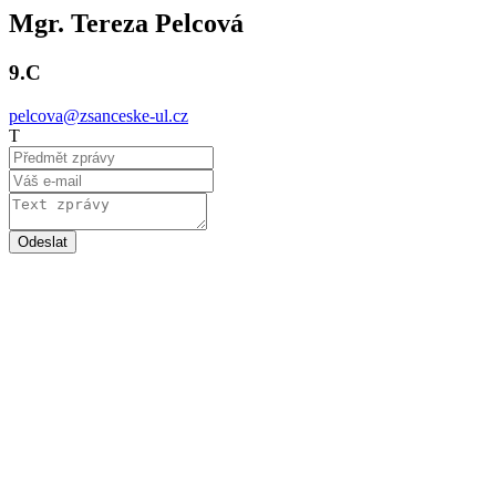
Mgr. Tereza Pelcová
9.C
pelcova@zsanceske-ul.cz
T
Odeslat