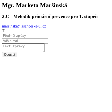
Mgr. Marketa Maršinská
2.C - Metodik primární prevence pro 1. stupeň
marsinska@zsanceske-ul.cz
T
Odeslat